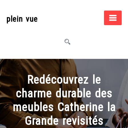
Skip
to
plein vue
content
Redécouvrez le
charme durable des
meubles Catherine la
Grande revisités