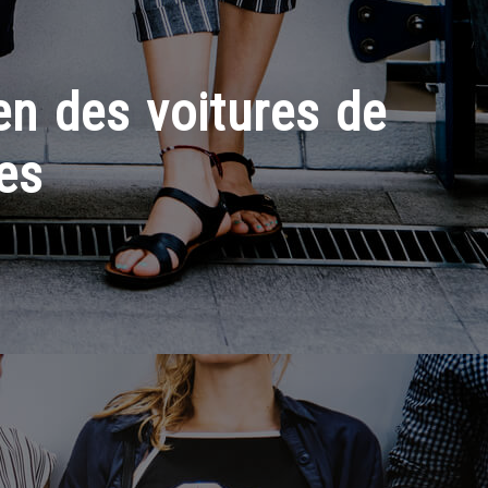
en des voitures de
es