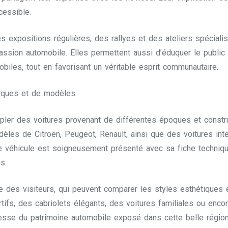
cessible.
s expositions régulières, des rallyes et des ateliers spéciali
passion automobile. Elles permettent aussi d’éduquer le public 
iles, tout en favorisant un véritable esprit communautaire.
arques et de modèles
pler des voitures provenant de différentes époques et constr
èles de Citroën, Peugeot, Renault, ainsi que des voitures i
 véhicule est soigneusement présenté avec sa fiche technique
s.
nce des visiteurs, qui peuvent comparer les styles esthétique
ifs, des cabriolets élégants, des voitures familiales ou encor
chesse du patrimoine automobile exposé dans cette belle région