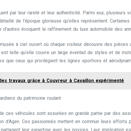
nt par leur rareté et leur authenticité. Parmi eux, plusieurs
étaillé de l’époque glorieuse qu’elles représentent. Certaines
e d’autres évoquent le raffinement du luxe automobile des a
 musée à ciel ouvert où chaque visiteur découvre des pièces 
est telle qu’elle couvre un large éventail de styles et de mot
es que ceux qui privilégient les lignes sportives et aérodyna
 des travaux grâce à Couvreur à Cavaillon expérimenté
ardiens du patrimoine roulant
n de ces véhicules sont assurées en grande partie par des ass
gion d’Agen. Ces passionnés mettent en commun leurs efforts
partagent leur expertise avec les novices. Leur implication es