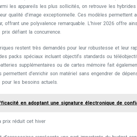
armi les appareils les plus sollicités, on retrouve les hybrides
leur qualité d’image exceptionnelle. Ces modèles permettent 
r, offrant une polyvalence remarquable. L’hiver 2026 offre ai
rix défiant la concurrence.
ériques restent très demandés pour leur robustesse et leur ra
es packs spéciaux incluant objectifs standards ou téléobjecti
e batteries supplémentaires ou de cartes mémoire fait égaleme
s permettent d’enrichir son matériel sans engendrer de dépen
 pour les besoins actuels.
ficacité en adoptant une signature électronique de conf
prix réduit cet hiver