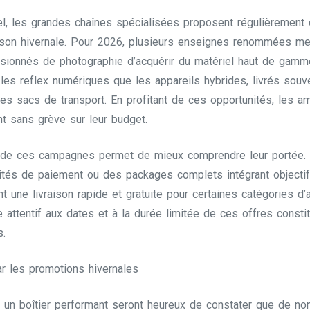
l, les grandes chaînes spécialisées proposent régulièrement 
aison hivernale. Pour 2026, plusieurs enseignes renommées me
sionnés de photographie d’acquérir du matériel haut de gamm
les reflex numériques que les appareils hybrides, livrés souv
es sacs de transport. En profitant de ces opportunités, les 
t sans grève sur leur budget.
es de ces campagnes permet de mieux comprendre leur portée. 
tés de paiement ou des packages complets intégrant objectifs e
t une livraison rapide et gratuite pour certaines catégories d’
tre attentif aux dates et à la durée limitée de ces offres const
s.
 les promotions hivernales
s un boîtier performant seront heureux de constater que de n