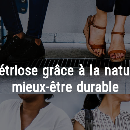
triose grâce à la natu
mieux-être durable