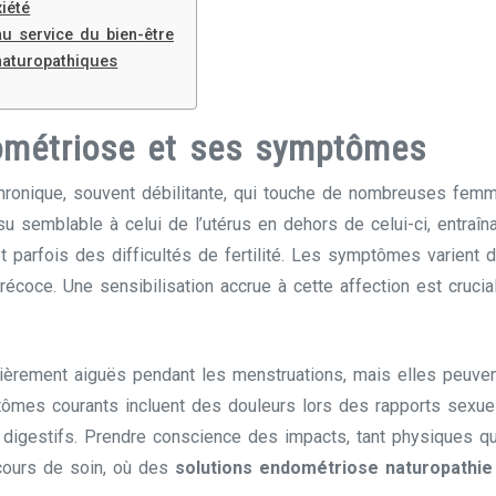
iété
au service du bien-être
naturopathiques
ométriose et ses symptômes
hronique, souvent débilitante, qui touche de nombreuses femm
su semblable à celui de l’utérus en dehors de celui-ci, entraî
et parfois des difficultés de fertilité. Les symptômes varient 
récoce. Une sensibilisation accrue à cette affection est cruc
lièrement aiguës pendant les menstruations, mais elles peuven
ômes courants incluent des douleurs lors des rapports sexuel
s digestifs. Prendre conscience des impacts, tant physiques q
rcours de soin, où des
solutions endométriose naturopathie