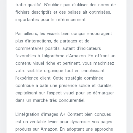
trafic qualifié. N’oubliez pas d’utiliser des noms de
fichiers descriptifs et des balises alt optimisées,
importantes pour le référencement.
Par ailleurs, les visuels bien conçus encouragent
plus d’interactions, de partages et de
commentaires positifs, autant d’indicateurs
favorables à l’algorithme d’Amazon. En offrant un
contenu visuel riche et pertinent, vous maximisez
votre visibilité organique tout en enrichissant
l’expérience client. Cette stratégie combinée
contribue à bâtir une présence solide et durable,
capitalisant sur l’aspect visuel pour se démarquer
dans un marché très concurrentiel.
L’intégration d’images A+ Content bien conçues
est un véritable levier pour dynamiser vos pages
produits sur Amazon. En adoptant une approche