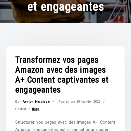
et engageantes
Transformez vos pages
Amazon avec des images
A+ Content captivantes et
engageantes
By -
Aymon Narcisse
Posted on
28 janvier 2026
Posted in
Blog
Structurer vos pages avec des images A+ Content
Amazon engageantes est essentiel pour capter