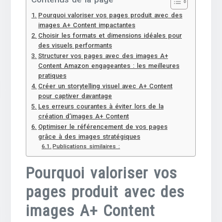
Pourquoi valoriser vos pages produit avec des
images A+ Content impactantes
Choisir les formats et dimensions idéales pour
des visuels performants
Structurer vos pages avec des images A+
Content Amazon engageantes : les meilleures
pratiques
Créer un storytelling visuel avec A+ Content
pour captiver davantage
Les erreurs courantes à éviter lors de la
création d’images A+ Content
Optimiser le référencement de vos pages
grâce à des images stratégiques
Publications similaires :
Pourquoi valoriser vos
pages produit avec des
images A+ Content