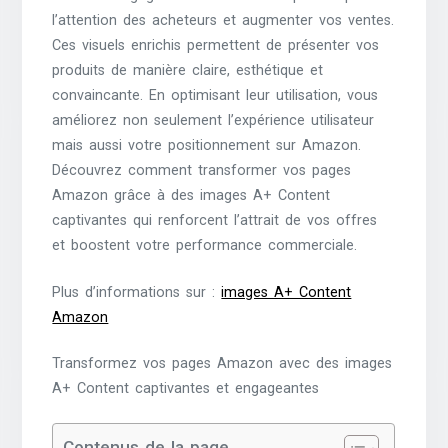
l’attention des acheteurs et augmenter vos ventes.
Ces visuels enrichis permettent de présenter vos
produits de manière claire, esthétique et
convaincante. En optimisant leur utilisation, vous
améliorez non seulement l’expérience utilisateur
mais aussi votre positionnement sur Amazon.
Découvrez comment transformer vos pages
Amazon grâce à des images A+ Content
captivantes qui renforcent l’attrait de vos offres
et boostent votre performance commerciale.
Plus d’informations sur :
images A+ Content
Amazon
Transformez vos pages Amazon avec des images
A+ Content captivantes et engageantes
Contenus de la page