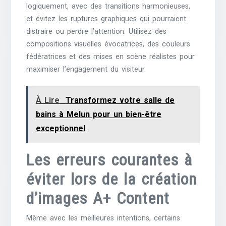
logiquement, avec des transitions harmonieuses,
et évitez les ruptures graphiques qui pourraient
distraire ou perdre l’attention. Utilisez des
compositions visuelles évocatrices, des couleurs
fédératrices et des mises en scène réalistes pour
maximiser l’engagement du visiteur.
À Lire
Transformez votre salle de
bains à Melun pour un bien-être
exceptionnel
Les erreurs courantes à
éviter lors de la création
d’images A+ Content
Même avec les meilleures intentions, certains